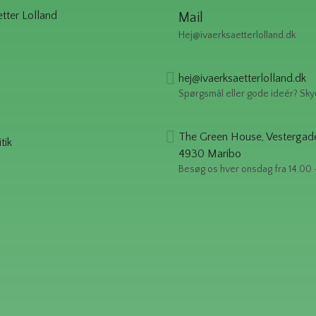
ter Lolland
Mail
Hej@ivaerksaetterlolland.dk
hej@ivaerksaetterlolland.dk
Spørgsmål eller gode ideér? Sky
The Green House, Vestergad
tik
4930 Maribo
Besøg os hver onsdag fra 14.00 