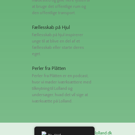
mødested og give flere lysten til
at bruge det offentlige rum og
den offentlige transport.
Fællesskab på Hjul
Fællesskab på hjul inspirerer
unge til at blive en del af et
fællesskab eller starte deres
eget.
Perler fra Plåtten
Perler fra Plåtten er en podcast,
hvor vi møder iværksættere med
tilknytning til Lolland og
undersøger, hvad det vil sige at
iværksætte på Lolland.
tel
hej@ivaerksaetterlolland.dk