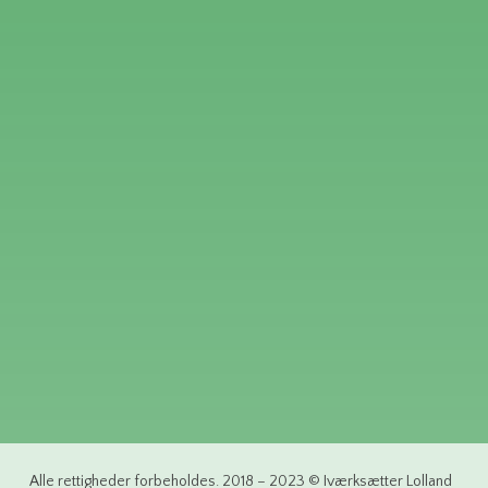
Alle rettigheder forbeholdes. 2018 – 2023 © Iværksætter Lolland