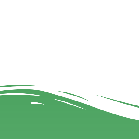
Jeppe Schrøder er lig med fodbold og fodbold
er lig med Jeppe. Men gør han så, når fodbold
på banen ikke længere er en mulighed?
Læs mere