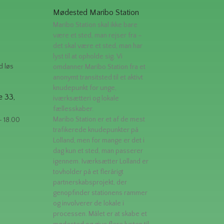
Mødested Maribo Station
Maribo Station skal ikke bare
være et sted, man rejser fra –
det skal være et sted, man har
lyst til at opholde sig. Vi
d løs
omdanner Maribo Station fra et
anonymt transitsted til et aktivt
knudepunkt for unge,
e 33,
iværksætteri og lokale
fællesskaber.
Maribo Station er et af de mest
- 18.00
trafikerede knudepunkter på
Lolland, men for mange er det i
dag kun et sted, man passerer
igennem. Iværksætter Lolland er
tovholder på et flerårigt
partnerskabsprojekt, der
genopfinder stationens rammer
og involverer de lokale i
processen. Målet er at skabe et