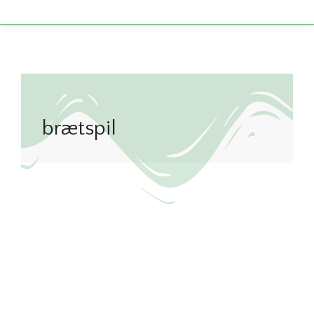
brætspil