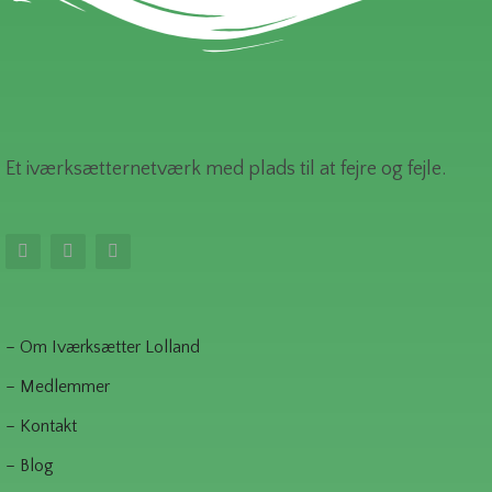
Et iværksætternetværk med plads til at fejre og fejle.
– Om Iværksætter Lolland
– Medlemmer
– Kontakt
– Blog