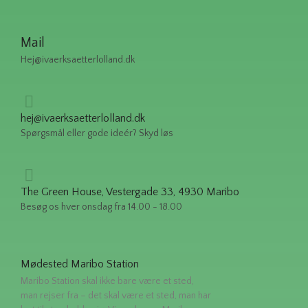
Mail
Hej@ivaerksaetterlolland.dk
hej@ivaerksaetterlolland.dk
Spørgsmål eller gode ideér? Skyd løs
The Green House, Vestergade 33, 4930 Maribo
Besøg os hver onsdag fra 14.00 - 18.00
Mødested Maribo Station
Maribo Station skal ikke bare være et sted,
man rejser fra – det skal være et sted, man har