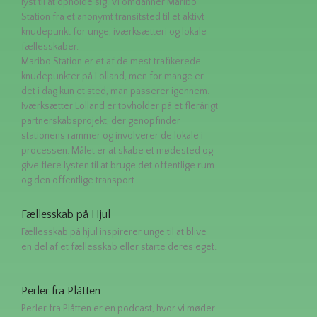
lyst til at opholde sig. Vi omdanner Maribo
Station fra et anonymt transitsted til et aktivt
knudepunkt for unge, iværksætteri og lokale
fællesskaber.
Maribo Station er et af de mest trafikerede
knudepunkter på Lolland, men for mange er
det i dag kun et sted, man passerer igennem.
Iværksætter Lolland er tovholder på et flerårigt
partnerskabsprojekt, der genopfinder
stationens rammer og involverer de lokale i
processen. Målet er at skabe et mødested og
give flere lysten til at bruge det offentlige rum
og den offentlige transport.
Fællesskab på Hjul
Fællesskab på hjul inspirerer unge til at blive
en del af et fællesskab eller starte deres eget.
Perler fra Plåtten
Perler fra Plåtten er en podcast, hvor vi møder