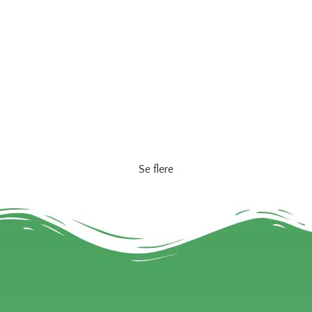
Grønne projekter
,
Igangværende projekter
,
Kulturelle projekter
,
Sociale projekter
,
Stærk iværksætterkultur
Fællesskab på hjul inspirerer unge til at blive en
del af et fællesskab eller starte deres eget.
Lær mere
Se flere