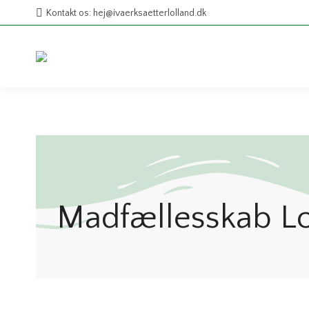
Kontakt os: hej@ivaerksaetterlolland.dk
Madfællesskab Lo