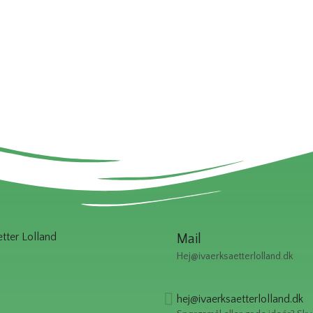
ter Lolland
Mail
Hej@ivaerksaetterlolland.dk
hej@ivaerksaetterlolland.dk