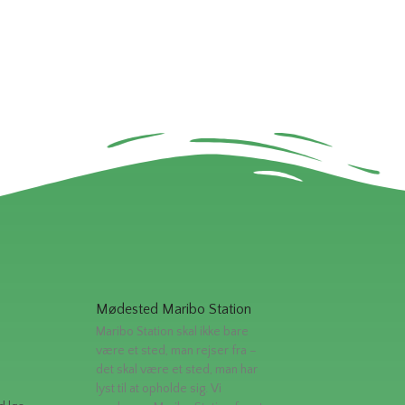
Mødested Maribo Station
Maribo Station skal ikke bare
være et sted, man rejser fra –
det skal være et sted, man har
lyst til at opholde sig. Vi