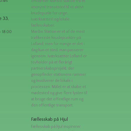
d løs
omdanner Maribo Station fra et
anonymt transitsted til et aktivt
knudepunkt for unge,
e 33,
iværksætteri og lokale
fællesskaber.
Maribo Station er et af de mest
- 18.00
trafikerede knudepunkter på
Lolland, men for mange er det i
dag kun et sted, man passerer
igennem. Iværksætter Lolland er
tovholder på et flerårigt
partnerskabsprojekt, der
genopfinder stationens rammer
og involverer de lokale i
processen. Målet er at skabe et
mødested og give flere lysten til
at bruge det offentlige rum og
den offentlige transport.
Fællesskab på Hjul
Fællesskab på hjul inspirerer