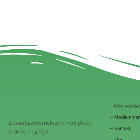
– Om Iværksæt
– Medlemmer
Et iværksætternetværk med plads
– Kontakt
til at fejre og fejle.
– Blog