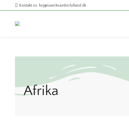
Kontakt os: hej@ivaerksaetterlolland.dk
Afrika