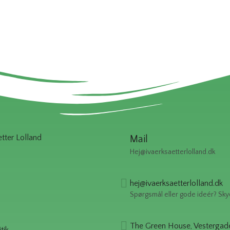
ter Lolland
Mail
Hej@ivaerksaetterlolland.dk
hej@ivaerksaetterlolland.dk
Spørgsmål eller gode ideér? Sky
The Green House, Vestergad
tik