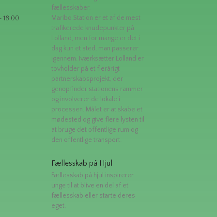
fællesskaber.
Maribo Station er et af de mest
- 18.00
trafikerede knudepunkter på
Lolland, men for mange er det i
dag kun et sted, man passerer
igennem. Iværksætter Lolland er
tovholder på et flerårigt
partnerskabsprojekt, der
genopfinder stationens rammer
og involverer de lokale i
processen. Målet er at skabe et
mødested og give flere lysten til
at bruge det offentlige rum og
den offentlige transport.
Fællesskab på Hjul
Fællesskab på hjul inspirerer
unge til at blive en del af et
fællesskab eller starte deres
eget.