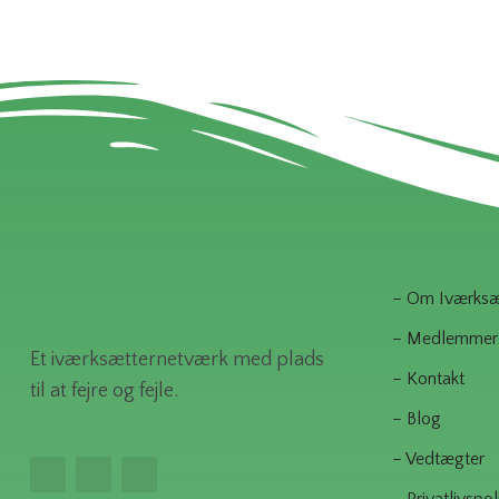
– Om Iværksæt
– Medlemmer
Et iværksætternetværk med plads
– Kontakt
til at fejre og fejle.
– Blog
– Vedtægter
– Privatlivspoli