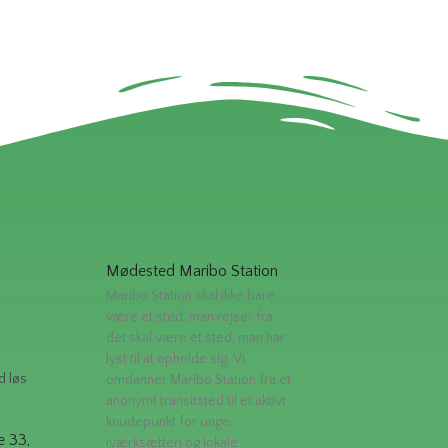
Mødested Maribo Station
Maribo Station skal ikke bare
være et sted, man rejser fra –
det skal være et sted, man har
lyst til at opholde sig. Vi
d løs
omdanner Maribo Station fra et
anonymt transitsted til et aktivt
knudepunkt for unge,
e 33,
iværksætteri og lokale