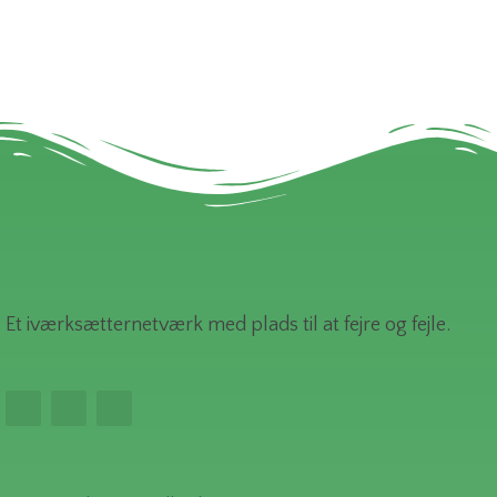
Et iværksætternetværk med plads til at fejre og fejle.