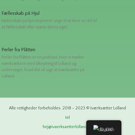
Fællesskab på Hjul
Fællesskab på hjul inspirerer unge til at blive en del af
et fællesskab eller starte deres eget.
Perler fra Plåtten
Perler fra Plåtten er en podcast, hvor vi møder
iværksættere med tilknytning til Lolland og
undersøger, hvad det vil sige at iværksætte på
Lolland.
Alle rettigheder forbeholdes. 2018 – 2023 © Iværksætter Lolland
tel
hej@ivaerksaetterlolland.dk
Danish