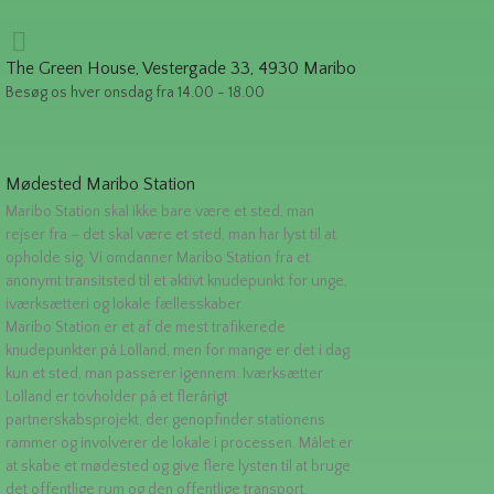
The Green House, Vestergade 33, 4930 Maribo
Besøg os hver onsdag fra 14.00 - 18.00
Mødested Maribo Station
Maribo Station skal ikke bare være et sted, man
rejser fra – det skal være et sted, man har lyst til at
opholde sig. Vi omdanner Maribo Station fra et
anonymt transitsted til et aktivt knudepunkt for unge,
iværksætteri og lokale fællesskaber.
Maribo Station er et af de mest trafikerede
knudepunkter på Lolland, men for mange er det i dag
kun et sted, man passerer igennem. Iværksætter
Lolland er tovholder på et flerårigt
partnerskabsprojekt, der genopfinder stationens
rammer og involverer de lokale i processen. Målet er
at skabe et mødested og give flere lysten til at bruge
det offentlige rum og den offentlige transport.