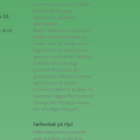
anonymt transitsted til et aktivt
knudepunkt for unge,
e 33,
iværksætteri og lokale
fællesskaber.
Maribo Station er et af de mest
- 18.00
trafikerede knudepunkter på
Lolland, men for mange er det i
dag kun et sted, man passerer
igennem. Iværksætter Lolland er
tovholder på et flerårigt
partnerskabsprojekt, der
genopfinder stationens rammer
og involverer de lokale i
processen. Målet er at skabe et
mødested og give flere lysten til
at bruge det offentlige rum og
den offentlige transport.
Fællesskab på Hjul
Fællesskab på hjul inspirerer
unge til at blive en del af et