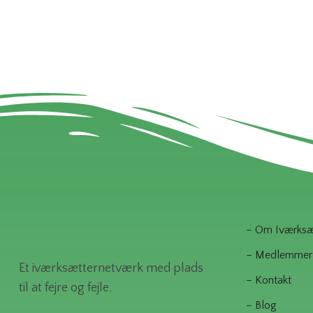
– Om Iværksæt
– Medlemmer
Et iværksætternetværk med plads
– Kontakt
til at fejre og fejle.
– Blog