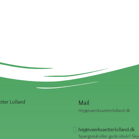
ter Lolland
Mail
Hej@ivaerksaetterlolland.dk
hej@ivaerksaetterlolland.dk
Spørgsmål eller gode ideér? Sky