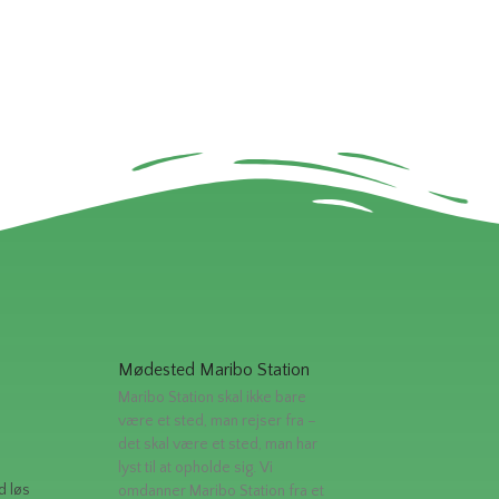
Mødested Maribo Station
Maribo Station skal ikke bare
være et sted, man rejser fra –
det skal være et sted, man har
lyst til at opholde sig. Vi
d løs
omdanner Maribo Station fra et