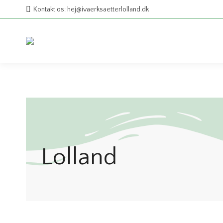
Kontakt os: hej@ivaerksaetterlolland.dk
Lolland